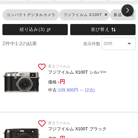
コンパクトデジタルカメラ
フジフイルム X100T
新品・中古
絞り込み(3)
並び替え
2件中1-2の結果
表示件数
20件
富士フイルム
フジフイルム X100T シルバー
-円
価格:
中古:
109,900円
～
(2点)
富士フイルム
フジフイルム X100T ブラック