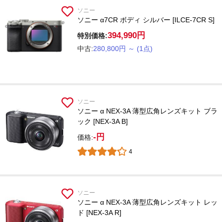
ソニー
ソニー α7CR ボディ シルバー [ILCE-7CR S]
394,990円
特別価格:
中古:
280,800円
～
(1点)
ソニー
ソニー α NEX-3A 薄型広角レンズキット ブラ
ック [NEX-3A B]
-円
価格:
4
ソニー
ソニー α NEX-3A 薄型広角レンズキット レッ
ド [NEX-3A R]