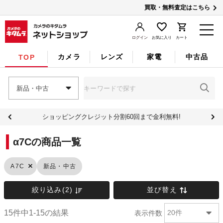
買取・無料査定はこちら
ログイン
お気に入り
カート
カメラ
レンズ
家電
中古品
TOP
新品・中古
ショッピングクレジット分割60回まで金利無料!
α7Cの商品一覧
新品・中古
Α7C
絞り込み(2)
並び替え
15件中1-15の結果
表示件数
20件