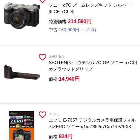
ソニー α7C ズームレンズキット シルバー
[ILCE-7CL S]
214,590円
特別価格:
中古:
160,000円
～
(1点)
SHOTEN
SHOTEN(ショウテン) a7C-GP ソニー α7C用
カメラウッドグリップ
14,940円
価格:
エツミ
エツミ E-7357 デジタルカメラ用保護フィル
ムZERO ソニー α1/α7SIII/α7C/α7RIV/FX30
用
924円
価格: